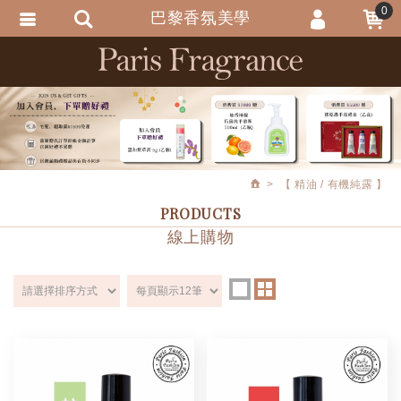
0
巴黎香氛美學
會員登入
繁體中文
會員註冊
忘記密碼
訂單查詢
【 精油 / 有機純露 】
追蹤清單
PRODUCTS
匯款通知
線上購物